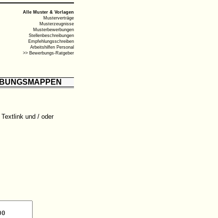
Alle Muster & Vorlagen
Musterverträge
Musterzeugnisse
Musterbewerbungen
Stellenbeschreibungen
Empfehlungsschreiben
Arbeitshilfen Personal
>> Bewerbungs-Ratgeber
BUNGSMAPPEN
Textlink und / oder